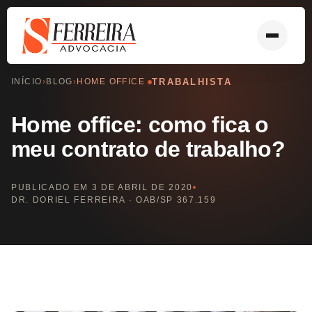
INÍCIO
›
BLOG
›
HOME OFFICE
TRABALHISTA
Início
Home office: como fica o
meu contrato de trabalho?
Áreas de atuação
PUBLICADO EM 3 DE ABRIL DE 2020
Previdenciário
DR. DORIEL FERREIRA · OAB/SP 367.159
Trabalhista
Civil